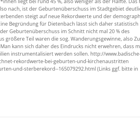
innen liegt bei rund 45 %, also weniger als der Hälfte. Das 
o nach, ist der Geburtenüberschuss im Stadtgebiet deutli
r Sterbenden steigt auf neue Rekordwerte und der demograp
Eine Begründung für Dietenbach lässt sich daher statistisch 
n der Geburtenüberschuss im Schnitt nicht mal 20 % des
s größere Teil waren die sog. Wanderungsgewinne, also Zu
 Man kann sich daher des Eindrucks nicht erwehren, dass m
ilien instrumentalisiert werden sollen. http://www.badische
ichnet-rekordwerte-bei-geburten-und-kirchenaustritten
rten-und-sterberekord--165079292.html (Links ggf. bitte in