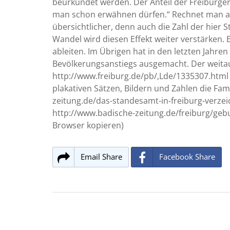
beurkundet werden. Der Anteil der Freiburger*
man schon erwähnen dürfen.“ Rechnet man als
übersichtlicher, denn auch die Zahl der hie
Wandel wird diesen Effekt weiter verstärken. 
ableiten. Im Übrigen hat in den letzten Jahre
Bevölkerungsanstiegs ausgemacht. Der weitau
http://www.freiburg.de/pb/,Lde/1335307.html
plakativen Sätzen, Bildern und Zahlen die Fam
zeitung.de/das-standesamt-in-freiburg-verze
http://www.badische-zeitung.de/freiburg/gebu
Browser kopieren)
Email Share
Facebook Share