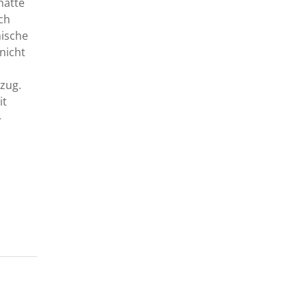
hätte
ch
hische
nicht
zug.
it
-