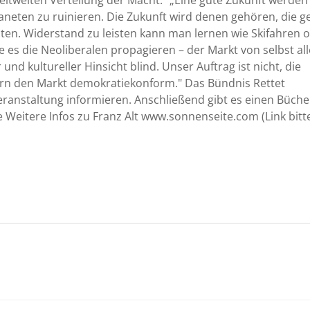
weltweiten Verteilung der Macht." „Eine gute Zukunft werden
aneten zu ruinieren. Die Zukunft wird denen gehören, die g
en. Widerstand zu leisten kann man lernen wie Skifahren 
ie es die Neoliberalen propagieren – der Markt von selbst al
 und kultureller Hinsicht blind. Unser Auftrag ist nicht, die
n den Markt demokratiekonform." Das Bündnis Rettet
anstaltung informieren. Anschließend gibt es einen Büche
e Weitere Infos zu Franz Alt www.sonnenseite.com (Link bitte