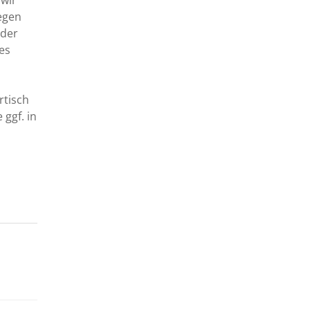
 wir
egen
oder
les
rtisch
 ggf. in