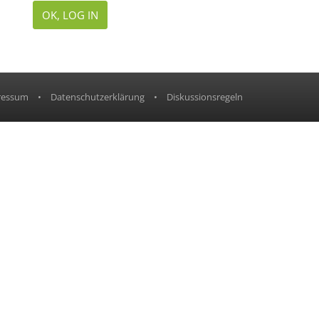
OK, LOG IN
ressum
•
Datenschutzerklärung
•
Diskussionsregeln